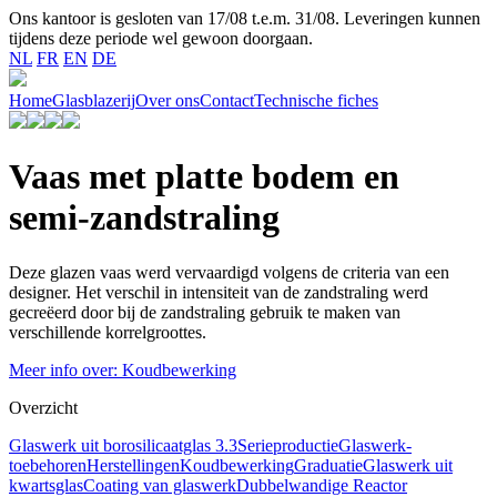
Ons kantoor is gesloten van 17/08 t.e.m. 31/08. Leveringen kunnen
tijdens deze periode wel gewoon doorgaan.
NL
FR
EN
DE
Home
Glasblazerij
Over ons
Contact
Technische fiches
Vaas met platte bodem en
semi-zandstraling
Deze glazen vaas werd vervaardigd volgens de criteria van een
designer. Het verschil in intensiteit van de zandstraling werd
gecreëerd door bij de zandstraling gebruik te maken van
verschillende korrelgroottes.
Meer info over: Koudbewerking
Overzicht
Glaswerk uit borosilicaatglas 3.3
Serieproductie
Glaswerk-
toebehoren
Herstellingen
Koudbewerking
Graduatie
Glaswerk uit
kwartsglas
Coating van glaswerk
Dubbelwandige Reactor